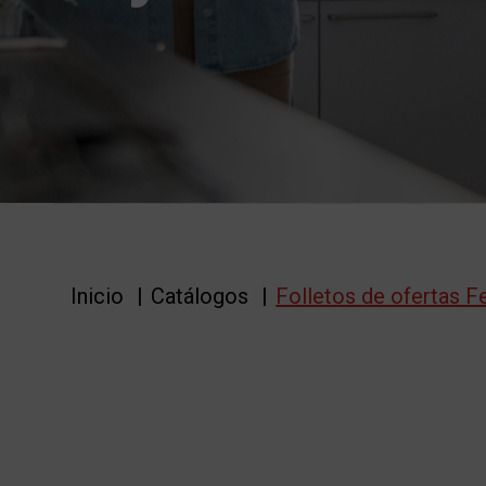
Inicio
/
Catálogos
/
Folletos de ofertas Fe