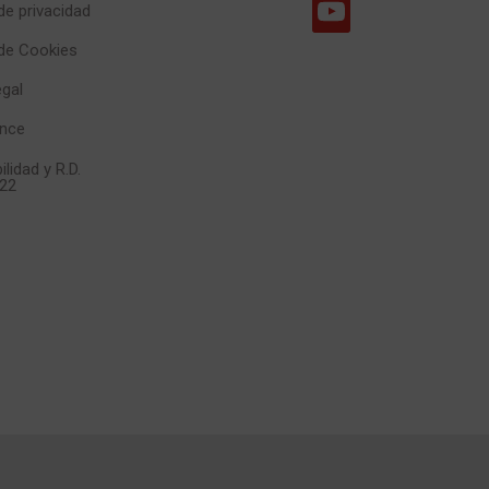
 de privacidad
 de Cookies
egal
nce
ilidad y R.D.
22