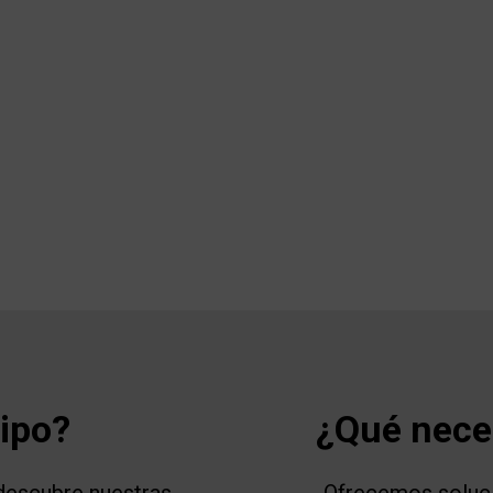
uipo?
¿Qué neces