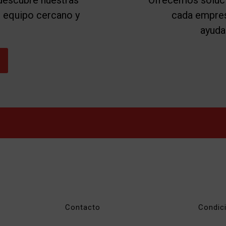
 descubre nuestras
Ofrecemos soluci
n equipo cercano y
cada empres
ayuda
Contacto
Condic