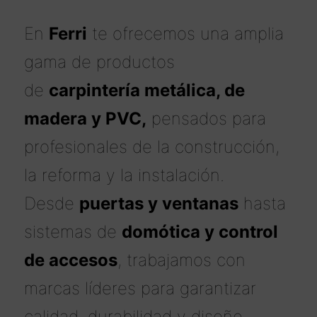
En
Ferri
te ofrecemos una amplia
gama de productos
de
carpintería metálica, de
madera y PVC,
pensados para
profesionales de la construcción,
la reforma y la instalación.
Desde
puertas y ventanas
hasta
sistemas de
domótica y control
de accesos
, trabajamos con
marcas líderes para garantizar
calidad, durabilidad y diseño.