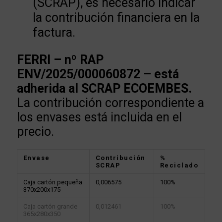
(SCRAP), es necesario indicar
la contribución financiera en la
factura.
FERRI – nº RAP
ENV/2025/000060872 – está
adherida al SCRAP ECOEMBES.
La contribución correspondiente a
los envases está incluida en el
precio.
Envase
Contribución
%
SCRAP
Reciclado
Caja cartón pequeña
0,006575
100%
370x200x175
Caja cartón grande
0,012461
100%
365x280x350