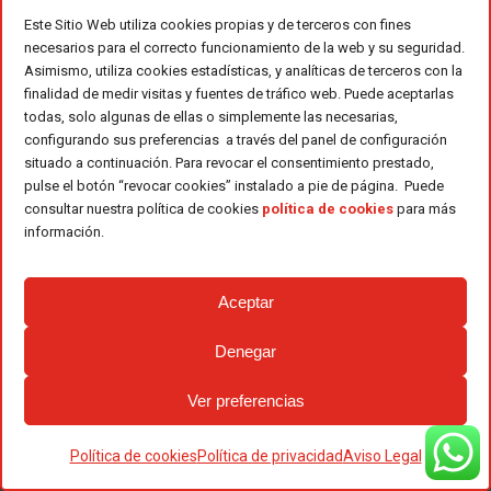
Historia
Este Sitio Web utiliza cookies propias y de terceros con fines
necesarios para el correcto funcionamiento de la web y su seguridad.
Propósito y valores
Asimismo, utiliza cookies estadísticas, y analíticas de terceros con la
finalidad de medir visitas y fuentes de tráfico web. Puede aceptarlas
Calidad
todas, solo algunas de ellas o simplemente las necesarias,
configurando sus preferencias a través del panel de configuración
Igualdad
situado a continuación. Para revocar el consentimiento prestado,
Equipo
pulse el botón “revocar cookies” instalado a pie de página. Puede
consultar nuestra política de cookies
política de cookies
para más
información.
Noticias
Blog
Aceptar
Denegar
Contacto
Ver preferencias
Contacta con Ferri
Red de ventas
Política de cookies
Política de privacidad
Aviso Legal
Tienda y almacenes