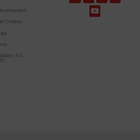
 de privacidad
 de Cookies
egal
nce
ilidad y R.D.
22