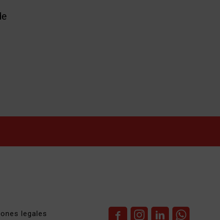
de
iones legales