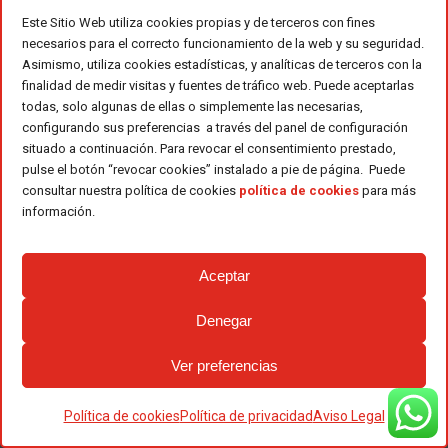
Este Sitio Web utiliza cookies propias y de terceros con fines
Equipo
necesarios para el correcto funcionamiento de la web y su seguridad.
Asimismo, utiliza cookies estadísticas, y analíticas de terceros con la
Noticias
finalidad de medir visitas y fuentes de tráfico web. Puede aceptarlas
todas, solo algunas de ellas o simplemente las necesarias,
Blog
configurando sus preferencias a través del panel de configuración
situado a continuación. Para revocar el consentimiento prestado,
pulse el botón “revocar cookies” instalado a pie de página. Puede
Contacto
consultar nuestra política de cookies
política de cookies
para más
información.
Contacta con Ferri
Red de ventas
Aceptar
Tienda y almacenes
Denegar
Únete a Ferri
Ver preferencias
Condiciones legales
Política de cookies
Política de privacidad
Aviso Legal