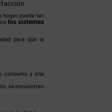
efacción
u hogar, puede ser
los sistemas
bre
idad para que la
jo consumo y alta
ión, se encuentran