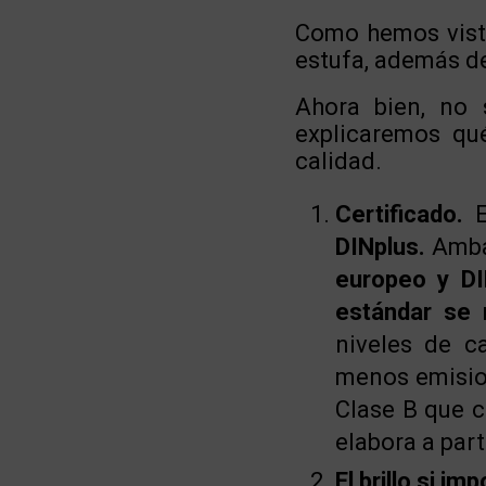
Como hemos visto,
estufa, además de
Ahora bien, no 
explicaremos qu
calidad.
Certificado.
E
DINplus.
Ambas
europeo y DI
estándar se r
niveles de c
menos emision
Clase B que c
elabora a par
El brillo si imp