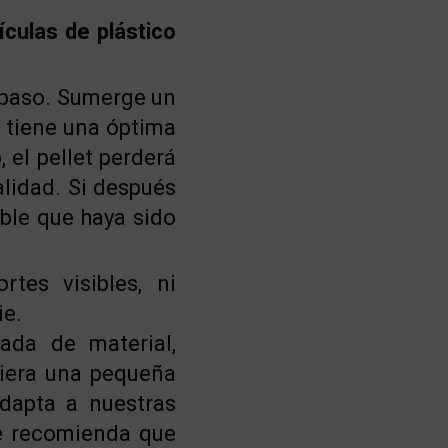
culas de plástico
 paso. Sumerge un
e tiene una óptima
 el pellet perderá
alidad. Si después
ible que haya sido
rtes visibles, ni
ie.
ada de material,
iera una pequeña
dapta a nuestras
se recomienda que