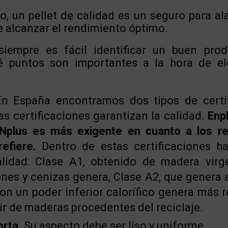
 un pellet de calidad es un seguro para ala
 alcanzar el rendimiento óptimo.
siempre es fácil identificar un buen prod
é puntos son importantes a la hora de ele
n España encontramos dos tipos de certi
 certificaciones garantizan la calidad.
Enp
Nplus es más exigente en cuanto a los re
efiere.
Dentro de estas certificaciones ha
alidad: Clase A1, obtenido de madera virg
es y cenizas genera, Clase A2, que genera a
on un poder inferior calorífico genera más 
tir de maderas procedentes del reciclaje.
orta.
Su aspecto debe ser liso y uniforme.