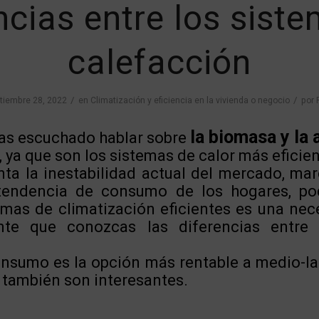
ncias entre los sist
calefacción
/
/
tiembre 28, 2022
en
Climatización y eficiencia en la vivienda o negocio
por
la biomasa y la 
as escuchado hablar sobre
, ya que son los sistemas de calor más eficie
ta la inestabilidad actual del mercado, marc
 tendencia de consumo de los hogares, p
emas de climatización eficientes es una nec
nte que conozcas las diferencias entre
nsumo es la opción más rentable a medio-lar
 también son interesantes.