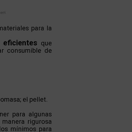
erri
ateriales para la
eficientes
que
ar consumible de
omasa; el pellet.
ner para algunas
e manera rigurosa
dos mínimos para