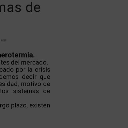
emas de
Ferri
aerotermia.
ntes del mercado.
ado por la crisis
odemos decir que
esidad, motivo de
 los sistemas de
go plazo, existen