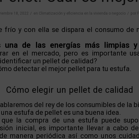
/
/
iembre 18, 2022
en
Climatización y eficiencia en la vivienda o negocio
por
F
e frío y con ella se dispara el consumo de m
 una de las energías más limpias y 
ar en el mercado, pero es importante us
identificar un pellet de calidad?
ómo detectar el mejor pellet para tu estufa.
Cómo elegir un pellet de calidad
ablaremos del rey de los consumibles de la bi
r una estufa de pellet es una buena idea.
que la compra de una estufa puede supo
rsión inicial, es importante llevar a cabo d
de manera periódica así como unos cuida