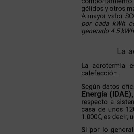
comportamiento d
gélidos y otros m
A mayor valor S
por cada kWh co
generado 4.5 kWh 
La a
La aerotermia e
calefacción.
Según datos ofic
Energía (IDAE),
respecto a siste
casa de unos 12
1.000€, es decir, 
Si por lo genera