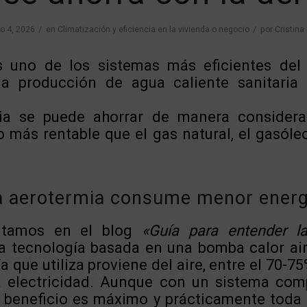
/
/
o 4, 2026
en
Climatización y eficiencia en la vivienda o negocio
por
Cristina
s uno de los sistemas más eficientes del
la producción de agua caliente sanitaria
ia se puede ahorrar de manera considera
 más rentable que el gas natural, el gasóle
a aerotermia consume menor energ
tamos en el blog
«Guía para entender la
a tecnología basada en una bomba calor ai
a que utiliza proviene del aire, entre el 70-7
a electricidad. Aunque con un sistema com
el beneficio es máximo y prácticamente toda