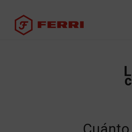
L
c
Cuánto 