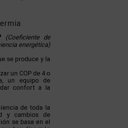
termia
P
(Coeficiente de
ciencia energética)
ue se produce y la
nzar un COP de 4 o
a, un equipo de
dar confort a la
iencia de toda la
ad y cambios de
ción se basa en el