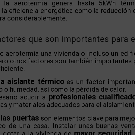
 la aerotermia genera hasta 5kWh tér
la eficiencia energética como la reducción d
ora considerablemente.
actores que son importantes para e
 aerotermia una vivienda o incluso un edifi
Pero otros factores son también importantes 
ficiente.
a aislante térmico
es un factor important
ío o humedad, así como la pérdida de calor.
profesionales cualificad
esario acudir a
mas y materiales adecuados para el aislamient
 las puertas
son elementos clave para mejor
co de una casa. Instalar unas buenas ven
mayor seguridad 
á dotar a la vivienda de