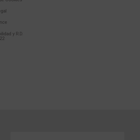
egal
nce
ilidad y R.D.
22