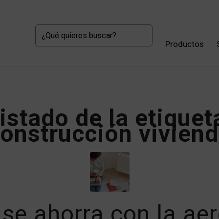
Productos
istado de la etiquet
onstrucción vivien
se ahorra con la ae