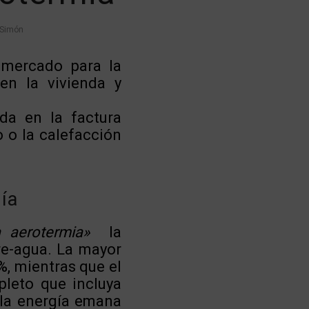
 Simón
 mercado para la
 en la vivienda y
da en la factura
o o la calefacción
ía
 aerotermia»
la
re-agua. La mayor
5%, mientras que el
pleto que incluya
 la energía emana