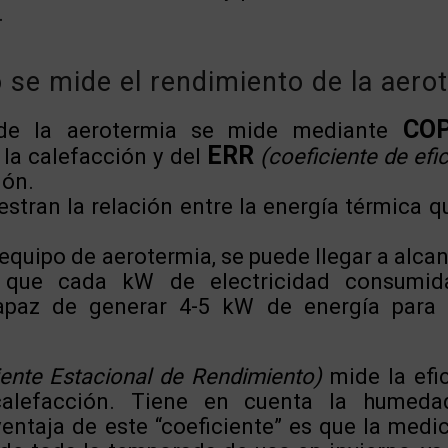
.
se mide el rendimiento de la aero
CO
 de la aerotermia se mide mediante
ERR
la calefacción y del
(coeficiente de efi
ión.
stran la relación entre la energía térmica q
quipo de aerotermia, se puede llegar a alca
 que cada kW de electricidad consumid
apaz de generar 4-5 kW de energía para 
iente Estacional de Rendimiento)
mide la efic
alefacción. Tiene en cuenta la humed
entaja de este “coeficiente” es que la medi