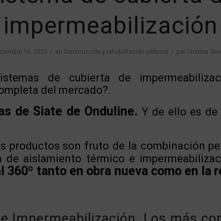
impermeabilización
/
/
iciembre 16, 2025
en
Construcción y rehabilitación edificios
por
Cristina Sim
istemas de cubierta de impermeabilizaci
ompleta del mercado?.
as de Siate de Onduline.
Y de ello es de
s productos son fruto de la combinación pe
n de aislamiento térmico e impermeabiliza
l 360º tanto en obra nueva como en la r
e Impermeabilización. Los más co