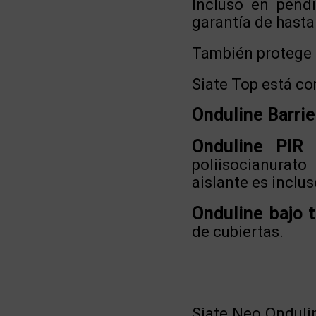
Incluso en pendi
garantía de hast
También protege 
Siate Top está c
Onduline Barrie
Onduline PIR
poliisocianurat
aislante es inclus
Onduline bajo 
de cubiertas.
Siate Neo Onduli