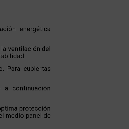
tación energética
la ventilación del
rabilidad.
o. Para cubiertas
 a continuación
óptima protección
el medio panel de