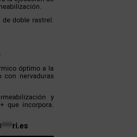
meabilización.
 de doble rastrel.
s
rmico óptimo a la
o con nervaduras
meabilización y
V+ que incorpora.
@
***
ri.es