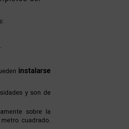
s:
.
instalarse
pueden
esidades y son de
tamente sobre la
 metro cuadrado.