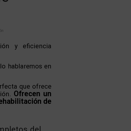
ón
ón y eficiencia
 lo hablaremos en
rfecta que ofrece
Ofrecen un
ción.
ehabilitación de
mpletos del