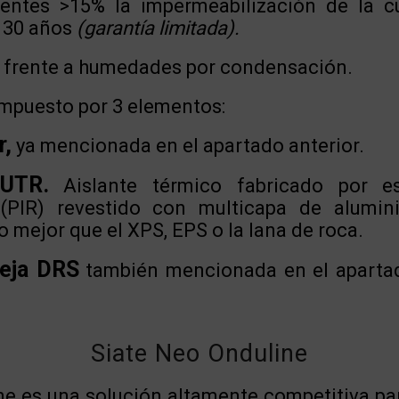
entes >15% la impermeabilización de la c
a 30 años
(garantía limitada).
frente a humedades por condensación.
ompuesto por 3 elementos:
r,
ya mencionada en el apartado anterior.
 UTR.
Aislante térmico fabricado por e
o (PIR) revestido con multicapa de alumin
o mejor que el XPS, EPS o la lana de roca.
teja DRS
también mencionada en el apartad
Siate Neo Onduline
ne es una solución altamente competitiva par