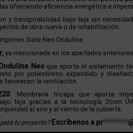
das ofreciendo eficiencia energética e imper
n y transpirabilidad bajo teja sin necesidad
yectos de obra nueva o de rehabilitación.
mponen Siate Neo Onduline:
r,
ya mencionada en los apartados anteriore
 Onduline Neo
que aporta el aislamiento té
esto por poliestireno expandido y diseñad
e favorecen la ventilación.
220
. Membrana tricapa que aporta imper
 bajo teja gracias a la tecnología 2com U
nqueidad al aire y al viento de la cubierta.
Escríbenos a
pr
*******
para tu proyecto?