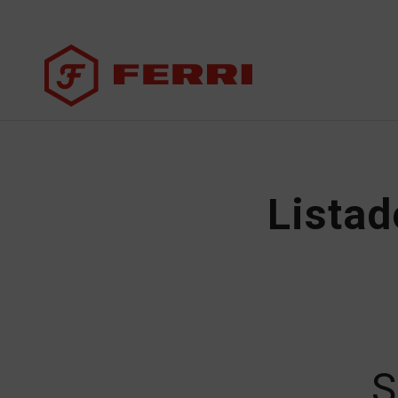
Listad
S