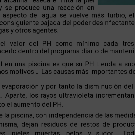
 alcalina reseca e irrita la piel
 y se produce una reacción en
aspecto del agua se vuelve más turbio, el
 consiguiente bajada del poder desinfectant
gas y otros agentes.
 el valor del PH como mínimo cada tres
acerlo dentro del programa diario de manten
 en una piscina es que su PH tienda a subi
os motivos… Las causas más importantes de
a evaporación y por tanto la disminución de
. Aparte, los rayos ultravioleta incrementan
nto el aumento del PH.
e la piscina, con independencia de las medid
misma, dejan residuos de restos de produc
es, pieles muertas, pelos y sudor… Tod