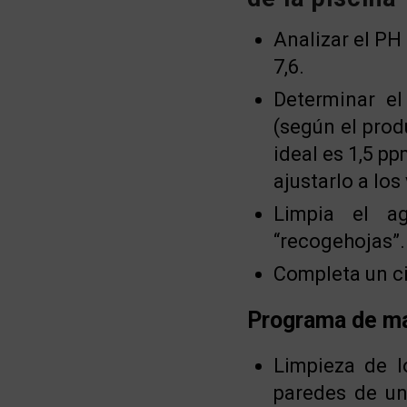
Analizar el PH
7,6.
Determinar el
(según el prod
ideal es 1,5 pp
ajustarlo a lo
Limpia el a
“recogehojas”.
Completa un ci
Programa de m
Limpieza de l
paredes de un