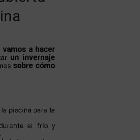
cina
 vamos a hacer
un invernaje
zar
sobre cómo
amos
la piscina para la
urante el frío y
.