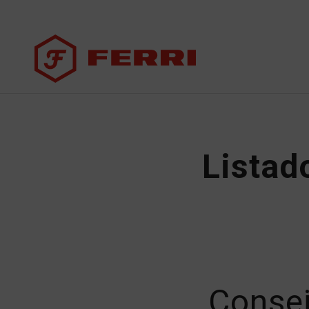
Listad
Consej