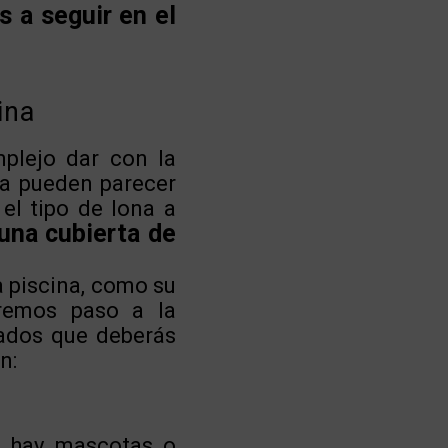
 a seguir en el
ina
mplejo dar con la
ta pueden parecer
el tipo de lona a
 una cubierta de
a piscina, como su
aremos paso a la
cados que deberás
n:
e hay mascotas o