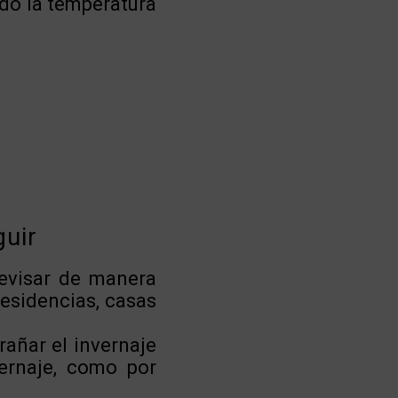
ndo la temperatura
guir
revisar de manera
residencias, casas
añar el invernaje
vernaje, como por