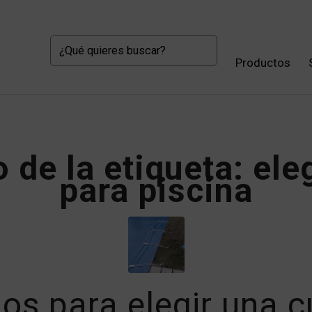
Productos
o de la etiqueta:
ele
para piscina
os para elegir una c