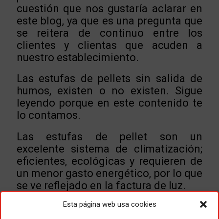
cuestión que nos gustaría aclarar en
este blog, ya que es una pregunta que
se reitera de continuo entre los
clientes y clientas que acuden a
nuestro establecimiento.
Las estufas de pellets sin salida de
humos, existen o no existen.
Sigue
leyendo porque en este contenido te
lo contamos.
Las estufas de pellet son un
excelente sistema de climatización;
eficientes, ecológicas y requieren de
un menor gasto energético, por lo que
se ve reflejado en la factura de luz.
Esta página web usa cookies