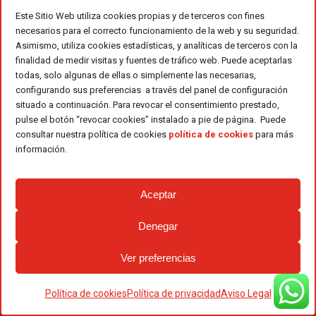
¿Existen las estufas de
Este Sitio Web utiliza cookies propias y de terceros con fines
pellets sin salida de humos?
necesarios para el correcto funcionamiento de la web y su seguridad.
Asimismo, utiliza cookies estadísticas, y analíticas de terceros con la
Para dar respuesta a esta cuestión, es
finalidad de medir visitas y fuentes de tráfico web. Puede aceptarlas
necesario tener en cuenta la
todas, solo algunas de ellas o simplemente las necesarias,
normativa para la instalación del
configurando sus preferencias a través del panel de configuración
Código Técnico de la Edificación
,
situado a continuación. Para revocar el consentimiento prestado,
pulse el botón “revocar cookies” instalado a pie de página. Puede
la evacuación de
la cual incide en
consultar nuestra política de cookies
política de cookies
para más
sistemas de combustión de las
información.
instalaciones térmicas.
Si dudabas
sobre si las estufas de pellets sin
Aceptar
salida de humos existen o no, hasta la
fecha ¡No existen las estufas de
Denegar
pellets sin salida de humo! ya que
necesariamente, necesitan de un
Ver preferencias
sistema de evacuación al exterior.
Política de cookies
Política de privacidad
Aviso Legal
Este parámetro determina que