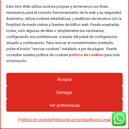
Este Sitio Web utiliza cookies propias y de terceros con fines
Cómo encender una estufa
necesarios para el correcto funcionamiento de la web y su seguridad.
Asimismo, utiliza cookies estadísticas, y analíticas de terceros con la
de leña
finalidad de medir visitas y fuentes de tráfico web. Puede aceptarlas
todas, solo algunas de ellas o simplemente las necesarias,
Para encender el fuego hay diversas
configurando sus preferencias a través del panel de configuración
formas. Te explicamos el proceso
situado a continuación. Para revocar el consentimiento prestado,
pulse el botón “revocar cookies” instalado a pie de página. Puede
más sencillo y que menos hollín
consultar nuestra política de cookies
política de cookies
para más
produce.
información.
¿Qué necesitas para encender
Aceptar
una estufa de leña?
Denegar
Un par de troncos de leña dura;
Ver preferencias
olivo, nogal, roble, arce.
Unas ramas o troncos de leña
Política de cookies
Política de privacidad
Aviso Legal
blanda; pino, cedro, abeto.