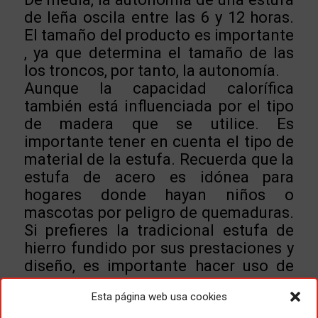
de leña oscila entre las 6 y 12 horas.
El tamaño del producto es importante
, ya que determina el tamaño de las
los troncos, por tanto, la autonomía.
Aunque la capacidad calorífica
también está influenciada por el tipo
de madera que se utilice. Es
importante tener en cuenta el tipo de
material de la estufa. Recuerda que la
estufa de acero es idónea para
hogares donde hayan niños o
mascotas por peligro de quemaduras.
Si prefieres la tradicional estufa de
hierro fundido por sus prestaciones y
diseño, es importante hacer uso de
elementos de seguridad como los
Esta página web usa cookies
salvachispas.