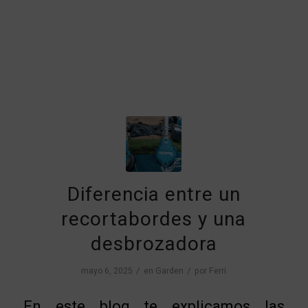
Diferencia entre un
recortabordes y una
desbrozadora
/
/
mayo 6, 2025
en
Garden
por
Ferri
En este blog te explicamos las