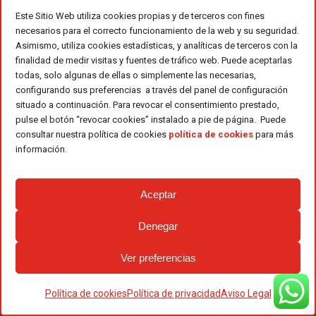
Este Sitio Web utiliza cookies propias y de terceros con fines
Una desbrozadora ofrece un trabajo
necesarios para el correcto funcionamiento de la web y su seguridad.
polivalente. Ideales para el
Asimismo, utiliza cookies estadísticas, y analíticas de terceros con la
desmalezado, el corte de arbustos y
finalidad de medir visitas y fuentes de tráfico web. Puede aceptarlas
todas, solo algunas de ellas o simplemente las necesarias,
matorrales, limpieza de terrenos,
configurando sus preferencias a través del panel de configuración
despeje y mantenimiento de áreas de
situado a continuación. Para revocar el consentimiento prestado,
difícil acceso.
pulse el botón “revocar cookies” instalado a pie de página. Puede
¡Son altamente efectivas! Permite el
consultar nuestra política de cookies
política de cookies
para más
desbroce de muchos tipos de
información.
vegetación. Esta es la principal
diferencia entre un recortabordes y
Aceptar
una desbrozadora.
Por lo general, son herramientas
Denegar
potentes y robustas, aptas para tareas
de alta intensidad.
Ver preferencias
Una gran ventaja que ofrece es que
permite el uso mediante hilo de nylon
Política de cookies
Política de privacidad
Aviso Legal
o de disco, motivo de ello su gran