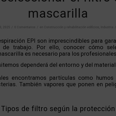
mascarilla
/
/
3, 2025
0 Comentarios
en
Construcción y rehabilitación edificios
,
Industria
spiración EPI son imprescindibles para gara
 de trabajo. Por ello, conocer cómo selec
ascarilla es necesario para los profesionales
esitemos dependerá del entorno y del materia
ales encontramos partículas como humos m
acterias. También vapores que ponen en peli
Tipos de filtro según la protección