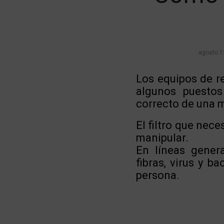
agosto 1
Los equipos de re
algunos puestos
correcto de una m
El filtro que nec
manipular.
En líneas gener
fibras, virus y b
persona.