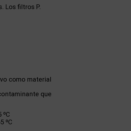
. Los filtros P.
tivo como material
 contaminante que
5 ºC
65 ºC