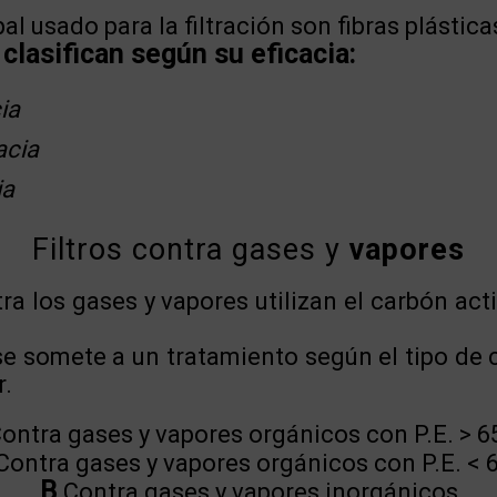
al usado para la filtración son fibras plásticas
 clasifican según su eficacia:
ia
acia
ia
Filtros contra gases y
vapores
ntra los gases y vapores utilizan el carbón ac
 se somete a un tratamiento según el tipo de
r.
ontra gases y vapores orgánicos con P.E. > 6
Contra gases y vapores orgánicos con P.E. < 
B
Contra gases y vapores inorgánicos