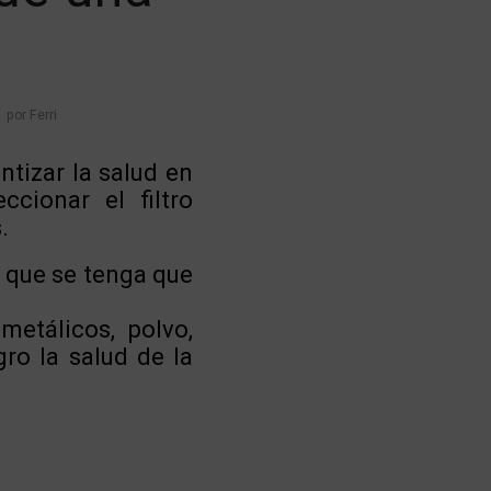
/
por
Ferri
ntizar la salud en
cionar el filtro
.
l que se tenga que
etálicos, polvo,
gro la salud de la