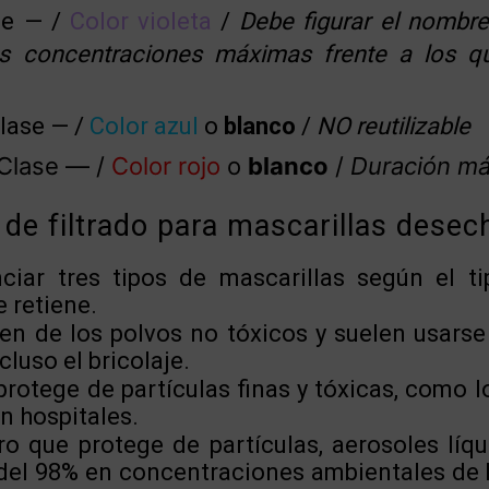
e — /
Color violeta
/
Debe figurar el nombre
s concentraciones máximas frente a los que
lase — /
Color azul
o
blanco
/
NO reutilizable
Clase — /
Color rojo
o
blanco
/
Duración má
 de filtrado para mascarillas desec
iar tres tipos de mascarillas según el ti
 retiene.
n de los polvos no tóxicos y suelen usarse 
luso el bricolaje.
 protege de partículas finas y tóxicas, como l
n hospitales.
ro que protege de partículas, aerosoles líq
 del 98% en concentraciones ambientales de 