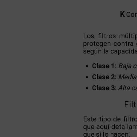
K
Con
Los filtros múlt
protegen contra g
según la capacid
Clase 1:
Baja 
Clase 2:
Media
Clase 3:
Alta c
Fil
Este tipo de filt
que aquí detallam
que si lo hacen.