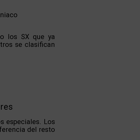
oniaco
lvo los SX que ya
tros se clasifican
ores
os especiales. Los
ferencia del resto