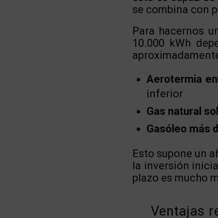
se combina con p
Para hacernos un
10.000 kWh depen
aproximadamente 
Aerotermia en
inferior
Gas natural so
Gasóleo más d
Esto supone un ah
la inversión inici
plazo es mucho m
Ventajas r