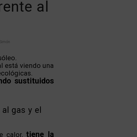
rente al
 Simón
sóleo.
al está viendo una
ecológicas.
ndo sustituidos
al gas y el
tiene la
e calor,