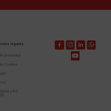
iones legales
 de privacidad
 de Cookies
egal
nce
ilidad y R.D.
22