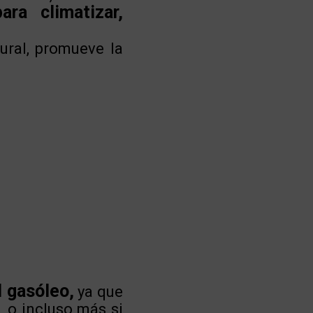
ra climatizar,
ural, promueve la
l gasóleo,
ya que
, o incluso más si