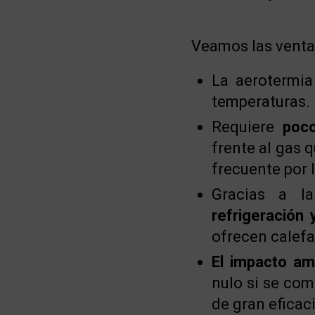
Veamos las ventaj
La aerotermi
temperaturas.
Requiere
poc
frente al gas 
frecuente por 
Gracias a l
refrigeración 
ofrecen calefa
El impacto a
nulo si se com
de gran eficac