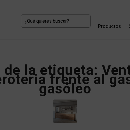
Productos
 de la etiqueta:
Vent
eroteria frente al gas
gasóleo