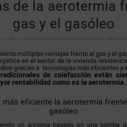
s de la aerotermia f
gas y el gasóleo
/
/
15, 2026
en
Climatización y eficiencia en la vivienda o negocio
por
Cristina
senta múltiples ventajas frente al gas y el ga
rgética en el sector de la vivienda residenci
able gracias a tecnologías más eficientes y 
radicionales de calefacción están sie
yor rentabilidad como es la aerotermia.
 más eficiente la aerotermia frente 
gasóleo
siendo un sistema basado en una bomba d