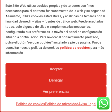
Este Sitio Web utiliza cookies propias y de terceros con fines
distribuidores BPP, como es Ferri
necesarios para el correcto funcionamiento de la web y su seguridad.
Villena. Para acceder a la promo
Asimismo, utiliza cookies estadísticas, y analíticas de terceros con la
hay que registrar la máquina en la
finalidad de medir visitas y fuentes de tráfico web. Puede aceptarlas
todas, solo algunas de ellas o simplemente las necesarias,
Web de
Bosch Profesional
configurando sus preferencias a través del panel de configuración
situado a continuación. Para revocar el consentimiento prestado,
pulse el botón “revocar cookies” instalado a pie de página. Puede
consultar nuestra política de cookies
política de cookies
para más
información.
Aceptar
Denegar
Ver preferencias
Noticias relacionadas
Política de cookies
Política de privacidad
Aviso Legal
Ferri forma parte de la red de