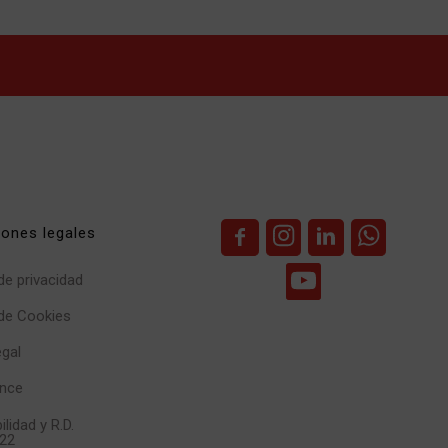
iones legales
 de privacidad
 de Cookies
egal
nce
ilidad y R.D.
22