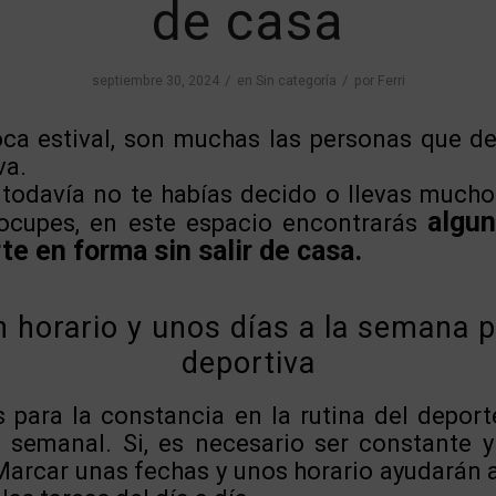
de casa
/
/
septiembre 30, 2024
en
Sin categoría
por
Ferri
ca estival, son muchas las personas que d
va.
a todavía no te habías decido o llevas mucho
algu
eocupes, en este espacio encontrarás
e en forma sin salir de casa.
 horario y unos días a la semana p
deportiva
s para la constancia en la rutina del depor
o semanal. Si, es necesario ser constante
arcar unas fechas y unos horario ayudarán a