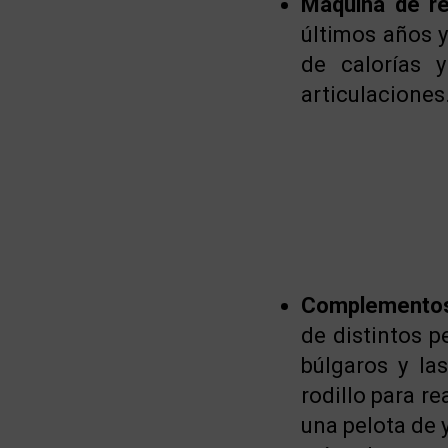
Máquina de r
últimos años y
de calorías 
articulacione
Complementos
de distintos p
búlgaros y la
rodillo para r
una pelota de y