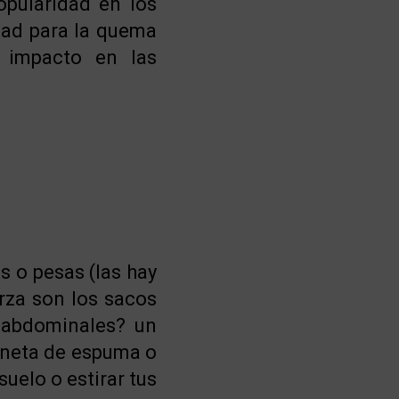
pularidad en los
dad para la quema
r impacto en las
 o pesas (las hay
erza son los sacos
s abdominales? un
oneta de espuma o
suelo o estirar tus