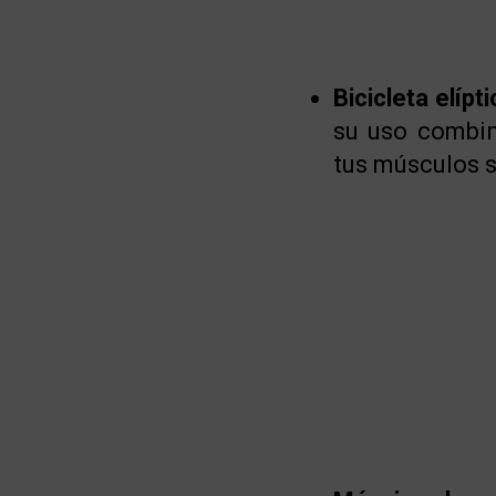
Bicicleta elípti
su uso combin
tus músculos si