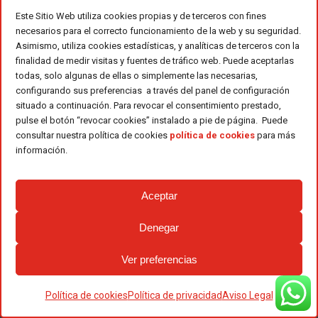
cierre de la cuchilla y por tanto
Este Sitio Web utiliza cookies propias y de terceros con fines
accidentes.
necesarios para el correcto funcionamiento de la web y su seguridad.
Asimismo, utiliza cookies estadísticas, y analíticas de terceros con la
Está equipada con un kit cabezal
finalidad de medir visitas y fuentes de tráfico web. Puede aceptarlas
medio de corte de hasta 45 mm,
todas, solo algunas de ellas o simplemente las necesarias,
aunque este es intercambiable.
configurando sus preferencias a través del panel de configuración
Ofrece una garantía vitalicia en su
situado a continuación. Para revocar el consentimiento prestado,
chasis, ya que está diseñada con
pulse el botón “revocar cookies” instalado a pie de página. Puede
consultar nuestra política de cookies
política de cookies
para más
aluminio de aleación, muy utilizado en
información.
la aeronáutica.
Su cargador inteligente permite una
carga del 90% en 1 hora. Entra en
Aceptar
modo hibernación en reposo por lo
que optimiza la vida útil de la batería.
Denegar
Incluye un chaleco para la batería
Ver preferencias
cómodo, ligero y transpirable,
adaptable a 4 modos de transporte:
Política de cookies
Política de privacidad
Aviso Legal
Chaleco con tiradores