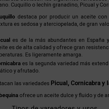
ano. Cuquillo o lechín granadino, Picual y Co
uquillo
destaca por producir un aceite con
extura es sedosa y aterciopelada, de gran val
icual
es de la más abundantes en España 
ite es de alta calidad y ofrece gran resistenc
mperaturas. Es ligeramente amarga.
rnicabra
es la segunda variedad más extend
ático y afrutado.
Picual, Cornicabra y 
acan las variedades
bequina
ofrece un aceite dulce y fluido y de 
Tipos de vareadores y usos