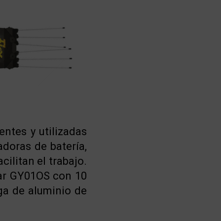
ntes y utilizadas
doras de batería,
litan el trabajo.
ar GY01OS con 10
iga de aluminio de