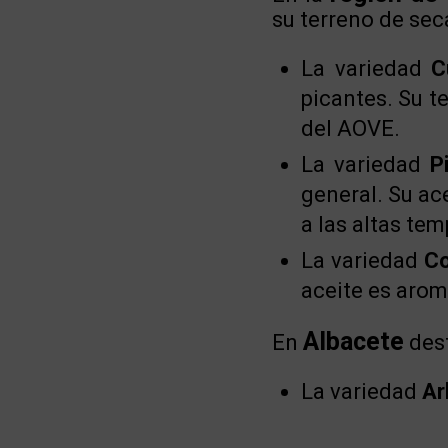
su terreno de sec
La variedad
C
picantes. Su t
del AOVE.
La variedad
P
general. Su ace
a las altas te
La variedad
Co
aceite es arom
Albacete
En
dest
La variedad
Ar