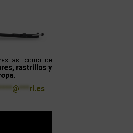
ras así como de
es, rastrillos y
ropa.
****
@
***
ri.es