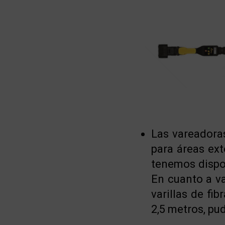
Las vareador
para áreas ex
tenemos dispon
En cuanto a v
varillas de fi
2,5 metros, pu