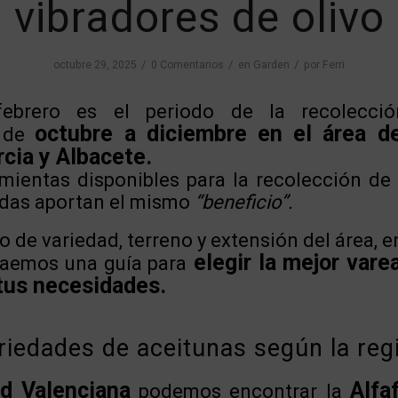
vibradores de olivo
/
/
/
octubre 29, 2025
0 Comentarios
en
Garden
por
Ferri
ebrero es el periodo de la recolecció
octubre a diciembre en el área d
e de
cia y Albacete.
mientas disponibles para la recolección de
todas aportan el mismo
“beneficio”.
o de variedad, terreno y extensión del área, e
elegir la mejor vare
traemos una guía para
tus necesidades.
riedades de aceitunas según la reg
d Valenciana
Alfa
podemos encontrar la