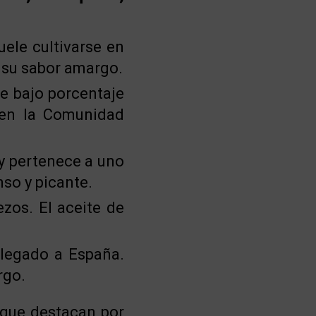
ele cultivarse en
y su sabor amargo.
de bajo porcentaje
 en la Comunidad
 y pertenece a uno
so y picante.
zos. El aceite de
llegado a España.
rgo.
 que destacan por