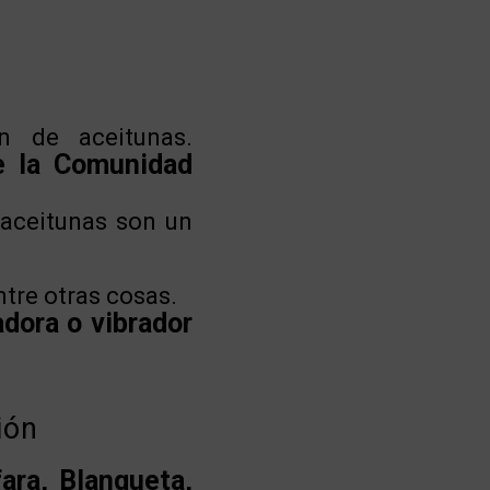
n de aceitunas.
e la Comunidad
 aceitunas son un
ntre otras cosas.
adora o vibrador
ión
fara, Blanqueta,