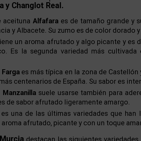
ga y Changlot Real.
e aceituna
Alfafara
es de tamaño grande y su
ncia y Albacete. Su zumo es de color dorado 
iene un aroma afrutado y algo picante y es 
co. Es la segunda variedad más cultivada
e
Farga
es más típica en la zona de Castellón
 más centenarios de España. Su sabor es inten
o Manzanilla
suele usarse también para adere
es de sabor afrutado ligeramente amargo.
es una de las últimas variedades que han 
 aroma afrutado, picante y con un toque ama
 Murcia
destacan las siguientes variedades