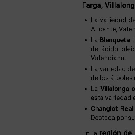
Farga, Villalon
La variedad d
Alicante, Vale
La
Blanqueta
t
de ácido olei
Valenciana.
La variedad d
de los árboles
La
Villalonga 
esta variedad 
Changlot Real
Destaca por su
región de
En la