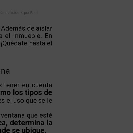
/
ón edificios
por
Ferri
 Además de aislar
a el inmueble. En
 ¡Quédate hasta el
ana
s tener en cuenta
como los tipos de
s el uso que se le
 ventana que esté
a, determina la
nde se ubique.