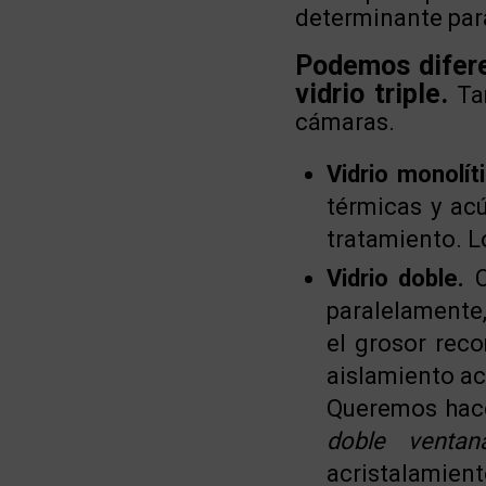
determinante para
Podemos diferen
vidrio triple.
Tam
cámaras.
Vidrio monolíti
térmicas y acú
tratamiento. 
Vidrio doble.
C
paralelamente,
el grosor rec
aislamiento ac
Queremos hace
doble ventan
acristalamien