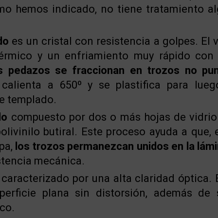
omo hemos indicado, no tiene tratamiento a
do
es un cristal con resistencia a golpes. El 
érmico y un enfriamiento muy rápido con
s pedazos se fraccionan en trozos no pu
calienta a 650º y se plastifica para lue
e templado.
do
compuesto por dos o más hojas de vidrio
polivinilo butiral. Este proceso ayuda a que,
mpa,
los trozos permanezcan unidos en la lámi
stencia mecánica.
caracterizado por una alta claridad óptica. 
perficie plana sin distorsión, además de 
ico.