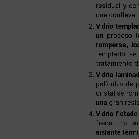
residual y c
que conlleva.
Vidrio templa
un proceso t
romperse, lo
templado se 
tratamiento d
Vidrio lamina
películas de 
cristal se ro
una gran resi
Vidrio flotado
frece una su
aislante térm