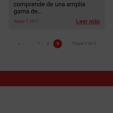
comprende de una amplia
gama de…
marzo 7, 2017
Página 9 de 9
«
‹
7
8
9