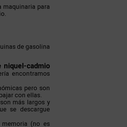
la maquinaria para
io.
quinas de gasolina
e niquel-cadmio
ería encontramos
ómicas pero son
ajar con ellas.
 son más largos y
que se descargue
o memoria (no es