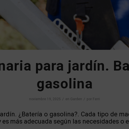
aria para jardín. Ba
gasolina
/
/
noviembre 19, 2025
en
Garden
por
Ferri
ardín. ¿Batería o gasolina?. Cada tipo de ma
y es más adecuada según las necesidades o el