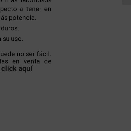
o más laboriosos
specto a tener en
más potencia.
 duros.
 su uso.
uede no ser fácil.
stas en venta de
click aquí