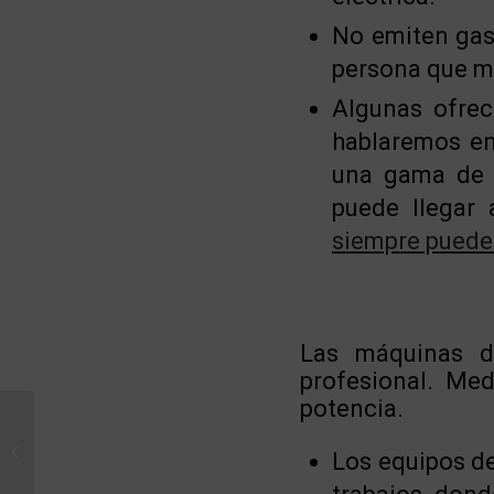
No emiten gas
persona que ma
Algunas ofrec
hablaremos e
una gama de m
puede llegar 
siempre puedes
Las máquinas d
profesional. Me
potencia.
Permisos para instalar
Los equipos de
un toldo o una pérgola