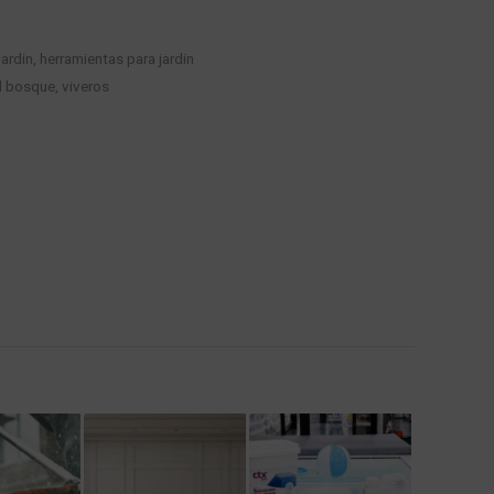
jardin
,
herramientas para jardin
el bosque
,
viveros